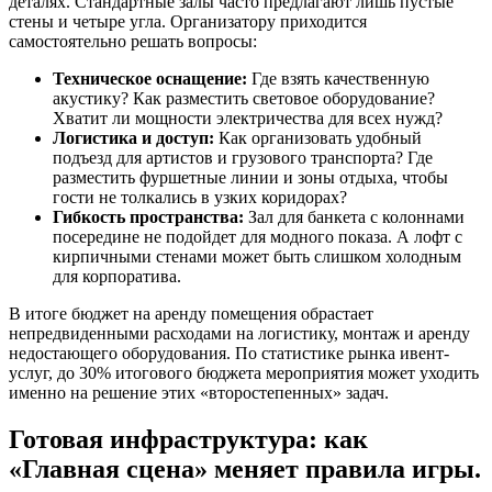
деталях. Стандартные залы часто предлагают лишь пустые
стены и четыре угла. Организатору приходится
самостоятельно решать вопросы:
Техническое оснащение:
Где взять качественную
акустику? Как разместить световое оборудование?
Хватит ли мощности электричества для всех нужд?
Логистика и доступ:
Как организовать удобный
подъезд для артистов и грузового транспорта? Где
разместить фуршетные линии и зоны отдыха, чтобы
гости не толкались в узких коридорах?
Гибкость пространства:
Зал для банкета с колоннами
посередине не подойдет для модного показа. А лофт с
кирпичными стенами может быть слишком холодным
для корпоратива.
В итоге бюджет на аренду помещения обрастает
непредвиденными расходами на логистику, монтаж и аренду
недостающего оборудования. По статистике рынка ивент-
услуг, до 30% итогового бюджета мероприятия может уходить
именно на решение этих «второстепенных» задач.
Готовая инфраструктура: как
«Главная сцена» меняет правила игры.