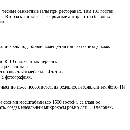
 тесные банкетные залы при ресторанах. Там 130 гостей
ков. Вторая крайность — огромные ангары типа бывших
нов.
вались как подсобные помещения или магазины у дома.
оло 8–10 оплаченных персон).
я речь спикера.
ревращается в мебельный тетрис.
на фотографиях.
менно из-за несоответствия реальности заявленным фото. На
а своими масштабами (до 1500 гостей), ее главное
ь, создав идеальный микрокосм ровно для 130 человек.