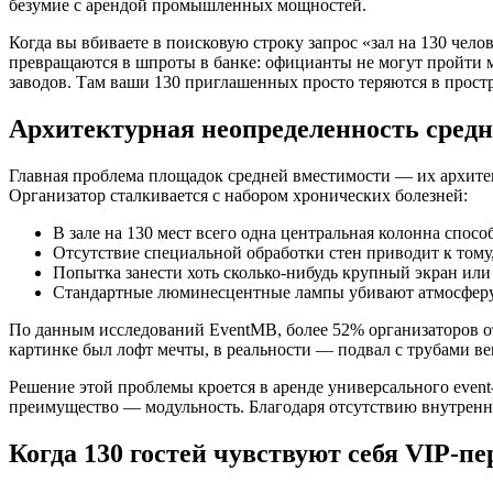
безумие с арендой промышленных мощностей.
Когда вы вбиваете в поисковую строку запрос «зал на 130 чел
превращаются в шпроты в банке: официанты не могут пройти м
заводов. Там ваши 130 приглашенных просто теряются в прост
Архитектурная неопределенность средн
Главная проблема площадок средней вместимости — их архите
Организатор сталкивается с набором хронических болезней:
В зале на 130 мест всего одна центральная колонна спосо
Отсутствие специальной обработки стен приводит к тому,
Попытка занести хоть сколько-нибудь крупный экран или
Стандартные люминесцентные лампы убивают атмосферу 
По данным исследований EventMB, более 52% организаторов от
картинке был лофт мечты, в реальности — подвал с трубами в
Решение этой проблемы кроется в аренде универсального event
преимущество — модульность. Благодаря отсутствию внутренни
Когда 130 гостей чувствуют себя VIP-п