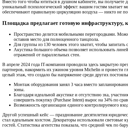
Вместо того чтобы ютиться в душном кабинете, вы получаете д
уникальный психологический эффект: вашим гостям хватает мес
обеспечивают правильную циркуляцию воздуха — никто не почу
Площадка предлагает готовую инфраструктуру, к
Пространство делится мобильными перегородками. Можно 
оставив место для полноценного танцпола.
Для группы из 130 человек этого хватит, чтобы запитат
Акустика большого объема позволяет использовать линей
отражений от параллельных стен.
В апреле 2024 года IT-компания проводила здесь закрытую пре
партнеров, накормить их ужином уровня Michelin и провести 
целый этаж, что создало бы напряжение среди других постояль
Монтаж оборудования занял 3 часа вместо запланированн
зоны.
Благодаря идеальной акустике и отсутствию эха, участн
совершить покупку (Purchase Intent) вырос на 34% по с
Возможность организации единого контролируемого входа 
Другой успешный кейс — празднование десятилетия юридическ
стал идеальным холстом. Декораторы использовали световые к
гостей. Статистика агентства показала, что средний чек по ба