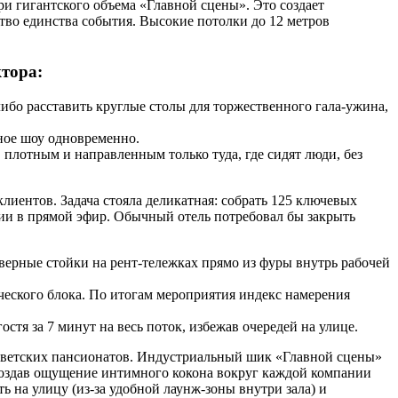
ри гигантского объема «Главной сцены». Это создает
тво единства события. Высокие потолки до 12 метров
тора:
ибо расставить круглые столы для торжественного гала-ужина,
ное шоу одновременно.
плотным и направленным только туда, где сидят люди, без
лиентов. Задача стояла деликатная: собрать 125 ключевых
ии в прямой эфир. Обычный отель потребовал бы закрыть
верные стойки на рент-тележках прямо из фуры внутрь рабочей
ческого блока. По итогам мероприятия индекс намерения
тя за 7 минут на весь поток, избежав очередей на улице.
советских пансионатов. Индустриальный шик «Главной сцены»
 создав ощущение интимного кокона вокруг каждой компании
ь на улицу (из-за удобной лаунж-зоны внутри зала) и