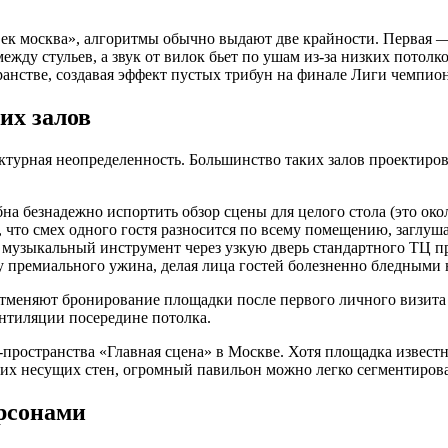
овек москва», алгоритмы обычно выдают две крайности. Первая —
ежду стульев, а звук от вилок бьет по ушам из-за низких потол
ранстве, создавая эффект пустых трибун на финале Лиги чемпио
их залов
ктурная неопределенность. Большинство таких залов проектиро
бна безнадежно испортить обзор сцены для целого стола (это ок
 что смех одного гостя разносится по всему помещению, заглуша
 музыкальный инструмент через узкую дверь стандартного ТЦ п
премиального ужина, делая лица гостей болезненно бледными 
меняют бронирование площадки после первого личного визита и
ентиляции посередине потолка.
-пространства «Главная сцена» в Москве. Хотя площадка известн
х несущих стен, огромный павильон можно легко сегментироват
ерсонами