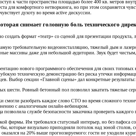
оступ к части пространства площадью более 400 кв. метров внут
та для комфортного нетворкинга, но при этом сохраняется чувс
вствует духоту во время active дискуссии.
оторая снимает головную боль технического дирек
создать формат «театр» со сценой для презентации продукта, л
ь самую требовательную видеоинсталляцию, тяжелый дым и лазер
ные массивы даже для небольшой аудитории. Звук будет чистым, 
зентацию нового программного обеспечения для своих топовых к
глубокую техническую демонстрацию без риска утечки информац
цев. Выбор секции «Главной сцены» дал конкретные результаты:
ых шести. Ровный бетонный пол позволил закатить тяжелые сер
ики смогли разобрать каждое слово CTO во время сложного техни
равнению с аналогичным онлайн-вебинаром.
позволила службе безопасности заказчика проверить каждого гос
ой фирмы. Им требовался статусный интерьер, но без пафоса 
убы, которые визуально приподняли потолок над зоной столов,
ру оказался на 20% выше прогнозируемого: гости не уходили курит